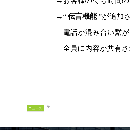
→お客様の待ち時間の短縮
→
“
伝言機能
”
が追加
電話が混み合い繋がらない時
全員に内容が共有され、よ
ニュース