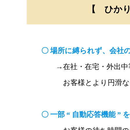
【 ひかり回
〇 場所に縛られず、会社
→在社・在宅・外出中等
お客様とより円滑なコミュ
〇 一部 “ 自動応答機能 ”