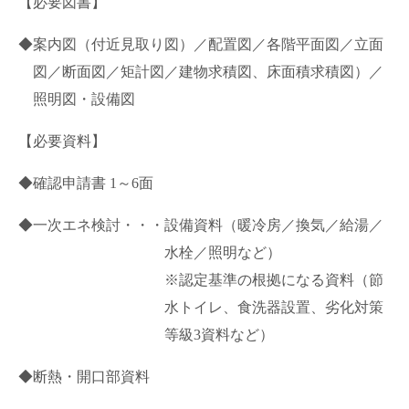
【必要図書】
◆案内図（付近見取り図）／配置図／各階平面図／立面
図／断面図／矩計図／建物求積図、床面積求積図）／
照明図・設備図
【必要資料】
◆確認申請書 1～6面
◆一次エネ検討・・・設備資料（暖冷房／換気／給湯／
水栓／照明など）
※認定基準の根拠になる資料（節
水トイレ、食洗器設置、劣化対策
等級3資料など）
◆断熱・開口部資料